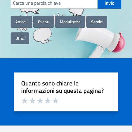
Cerca informazioni, servizi, persone
Invio
Articoli
Eventi
Modulistica
Servizi
Uffici
Quanto sono chiare le
informazioni su questa pagina?
Valuta da 1 a 5 stelle la pagina
Valuta 1 stelle su 5
Valuta 2 stelle su 5
Valuta 3 stelle su 5
Valuta 4 stelle su 5
Valuta 5 stelle su 5