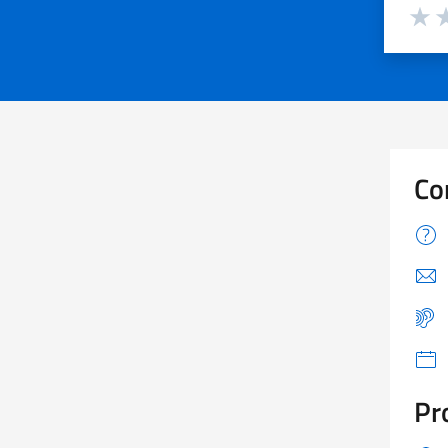
Valuta d
Valuta
Va
Co
Pr