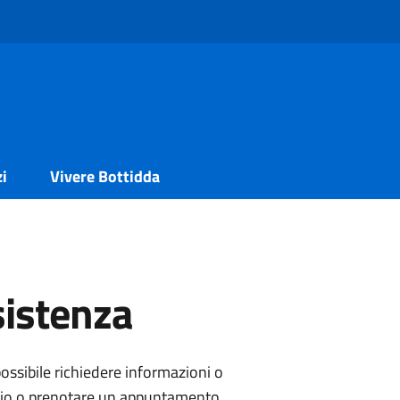
zi
Vivere Bottidda
sistenza
ossibile richiedere informazioni o
izio o prenotare un appuntamento