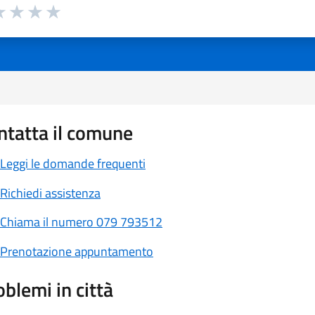
a 1 a 5 stelle la pagina
 1 stelle su 5
luta 2 stelle su 5
Valuta 3 stelle su 5
Valuta 4 stelle su 5
Valuta 5 stelle su 5
ntatta il comune
Leggi le domande frequenti
Richiedi assistenza
Chiama il numero 079 793512
Prenotazione appuntamento
oblemi in città