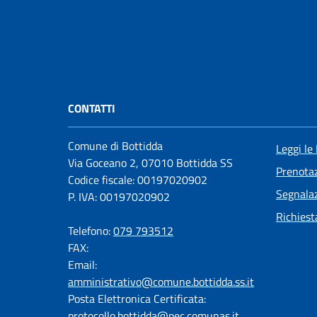
CONTATTI
Comune di Bottidda
Leggi le
Via Goceano 2, 07010 Bottidda SS
Prenota
Codice fiscale: 00197020902
Segnalaz
P. IVA: 00197020902
Richiest
Telefono:
079 793512
FAX:
Email:
amministrativo@comune.bottidda.ss.it
Posta Elettronica Certificata:
protocollo.bottidda@pec.comunas.it