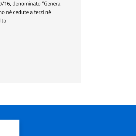
679/16, denominato “General
no né cedute a terzi né
lto.