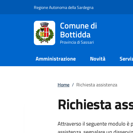
Regione Autonoma della Sardegna
Comune di
Bottidda
Provincia di Sassari
Amministrazione
Novità
Servi
Home
/
Richiesta assistenza
Richiesta as
Attraverso il seguente modulo è p
assistenza, segnalare un disserv