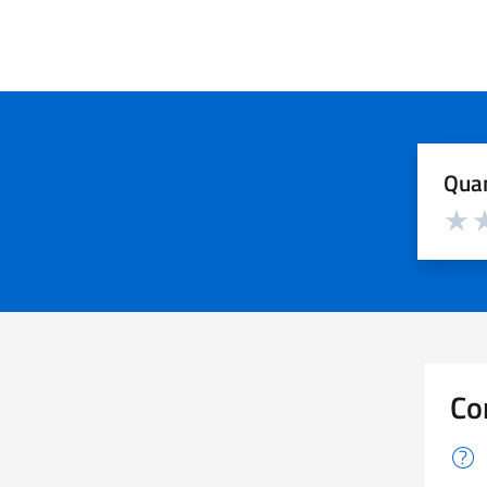
Quan
Valuta d
Valuta
Va
Co