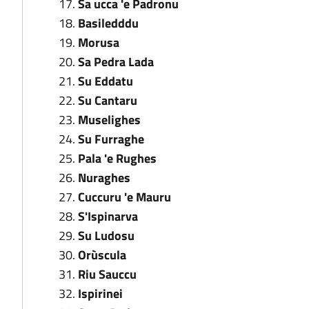
Sa ucca 'e Padronu
Basiledddu
Morusa
Sa Pedra Lada
Su Eddatu
Su Cantaru
Muselighes
Su Furraghe
Pala 'e Rughes
Nuraghes
Cuccuru 'e Mauru
S'Ispinarva
Su Ludosu
Orùscula
Riu Sauccu
Ispirinei