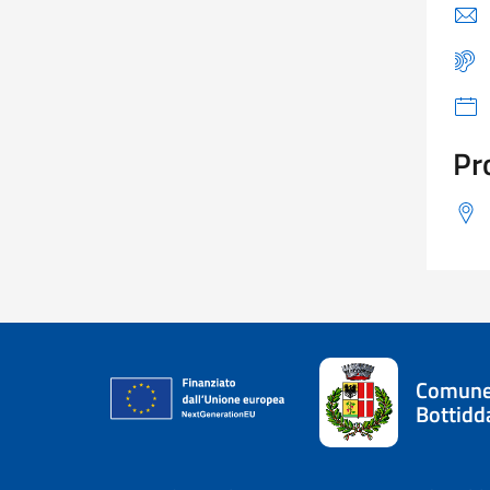
Pr
Comune
Bottidd