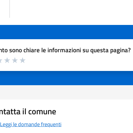
to sono chiare le informazioni su questa pagina?
a 1 a 5 stelle la pagina
 1 stelle su 5
luta 2 stelle su 5
Valuta 3 stelle su 5
Valuta 4 stelle su 5
Valuta 5 stelle su 5
ntatta il comune
Leggi le domande frequenti