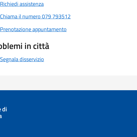
Richiedi assistenza
Chiama il numero 079 793512
Prenotazione appuntamento
oblemi in città
Segnala disservizio
 di
a