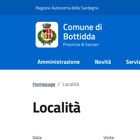
Regione Autonoma della Sardegna
Comune di
Bottidda
Provincia di Sassari
Amministrazione
Novità
Servi
Homepage
/
Località
Località
Data:
Visite: